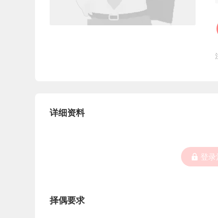
详细资料
 登
择偶要求