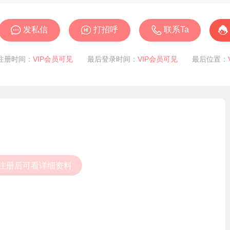




发私信
打招呼
联系Ta
注册时间：
VIP会员可见
最后登录时间：
VIP会员可见
最后位置：
录注册后可看详细资料