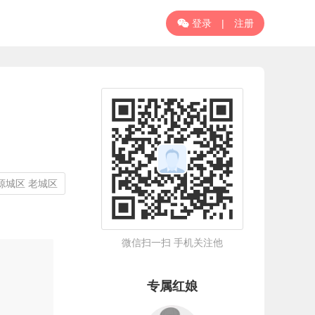
登录
|
注册

 源城区 老城区
微信扫一扫 手机关注他
专属红娘