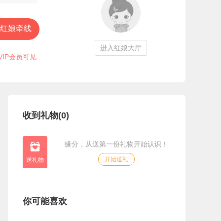
红娘牵线
进入红娘大厅
VIP会员可见
收到礼物(0)
缘分，从送第一份礼物开始认识！

开始送礼
你可能喜欢