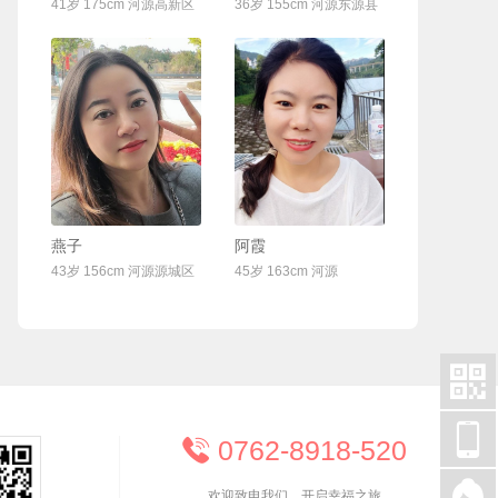
41岁 175cm 河源高新区
36岁 155cm 河源东源县
联系Ta
联系Ta
燕子
阿霞
43岁 156cm 河源源城区
45岁 163cm 河源


0762-8918-520


欢迎致电我们，开启幸福之旅