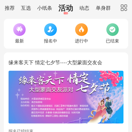
活动
推荐
互选
小纸条
动态
单身群
红娘





最新
报名中
进行中
已结束
缘来客天下 情定七夕节----大型蒙面交友会
报名已经结束