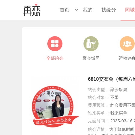
首页
我的
找缘分
同城
进入总站



河源总站

全部约会
聚会饭局
运动健
东源分站

高新区分站

6810交友会（每周六
江西分站

约会类型：
聚会饭局
清远分站

约会对象：
不限
费用预算：
约会费用不
深莞分站

谁来买单：
我来买单
见面时间：
2035-03-1
约会详情：
为了降低时间