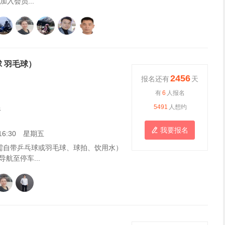
入会员...
 羽毛球）
2456
报名还有
天
有
6
人报名
限
5491
人想约
我要报名

9 16:30 星期五
需自带乒乓球或羽毛球、球拍、饮用水）
航至停车...