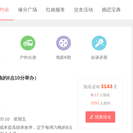
约会
缘分广场
红娘服务
交友活动
婚恋宝典



身
户外出游
电影K歌
会谈讲座
晚的8点10分举办）
3143
报名还有
天
有
17
人报名
限
5757
人想约
我要报名

6 20:10 星期五
成本提高脱单效率，定于每周六晚的8点