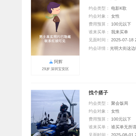
约会类型：
电影K歌
约会对象：
女性
费用预算：
100元以下
谁来买单：
我来买单
见面时间：
2025-07-1
约会详情：
光明大街这边
阿辉
29岁 深圳宝安区
找个搭子
约会类型：
聚会饭局
约会对象：
女性
费用预算：
100元以下
谁来买单：
谁买单无所
见面时间：
2025-08-0