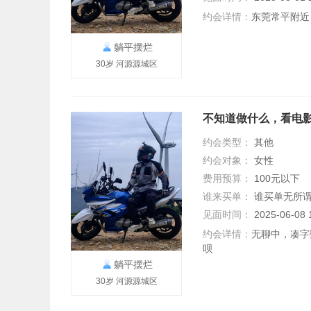
约会详情：
东莞常平附近
躺平摆烂
30岁 河源源城区
不知道做什么，看电
约会类型：
其他
约会对象：
女性
费用预算：
100元以下
谁来买单：
谁买单无所
见面时间：
2025-06-0
约会详情：
无聊中，凑字
呗
躺平摆烂
30岁 河源源城区