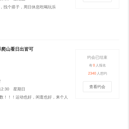
，找个搭子，周日休息吃喝玩乐
影爬山看日出皆可
约会已结束
有
0
人报名
2340
人想约
谓
查看约会
8 12:30 星期日
数！！！运动也好，闲逛也好，来个人