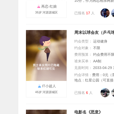
10分，作为再恋相亲网新加
再恋-红娘
36岁 河源源城区
已报名
17
人
周末以球会友（乒乓球
约会类型：
运动健身
约会对象：
不限
费用预算：
约会费用不
谁来买单：
AA制
见面时间：
2033-04-2
约会详情：
费用：0元（
地点：红星公园（可直接导
IT小超人
46岁 河源源城区
已报名
6
人
电影名《恶意》