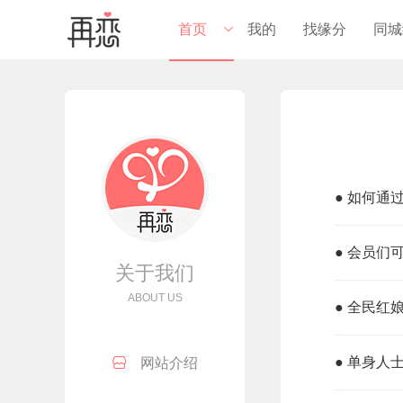
首页
我的
找缘分
同城
进入总站
河源总站

东源分站

● 如何通
高新区分站

江西分站
● 会员们

关于我们
清远分站

ABOUT US
● 全民红
深莞分站

● 单身人

网站介绍