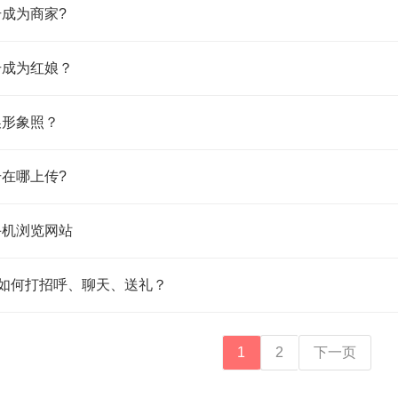
册成为商家?
册成为红娘？
换形象照？
册在哪上传?
手机浏览网站
会员如何打招呼、聊天、送礼？
1
2
下一页