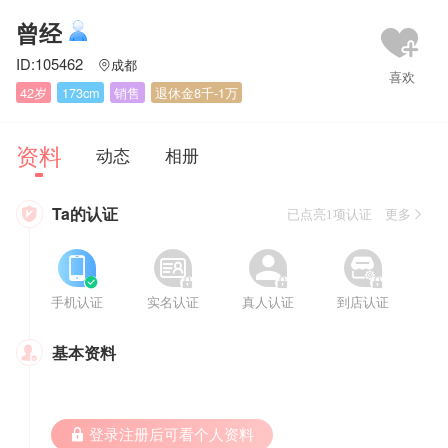
曾经
ID:105462
成都

42岁
173cm
销售
退休金8千-1万
资料
动态
相册
Ta的认证

已点亮1项认证 更多








手机认证
实名认证
真人认证
到店认证
基本资料

 登录注册后可看个人资料