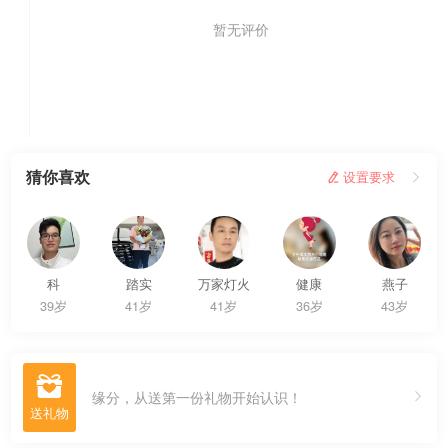
暂无评价
我要评价
猜你喜欢
 设置要求

科
踏实
万家灯火
健康
燕子
39岁
41岁
41岁
36岁
43岁

缘分，从送第一份礼物开始认识！