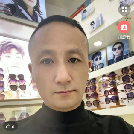



相亲卡
0
