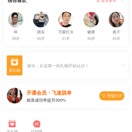
猜你喜欢
 设置要求

科
踏实
万家灯火
健康
燕子
39岁
40岁
41岁
36岁
43岁

缘分，从送第一份礼物开始认识！
开通会员・飞速脱单
 升级VIP
相亲成功率提升300%




联系Ta
送礼物
打招呼