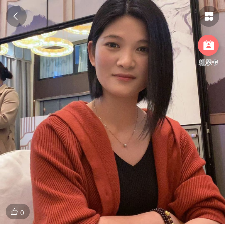



相亲卡
0
