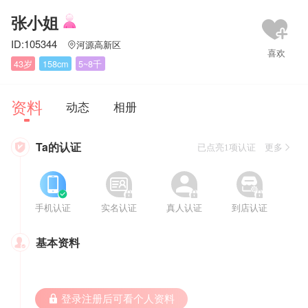
张小姐
ID:105344
河源高新区

43岁
158cm
5~8千
资料
动态
相册
Ta的认证

已点亮1项认证 更多








手机认证
实名认证
真人认证
到店认证
基本资料

 登录注册后可看个人资料