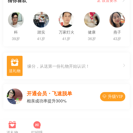
猜你喜欢
 设置要求

科
踏实
万家灯火
健康
燕子
39岁
41岁
41岁
36岁
43岁

缘分，从送第一份礼物开始认识！
开通会员・飞速脱单
 升级VIP
相亲成功率提升300%




联系Ta
送礼物
打招呼