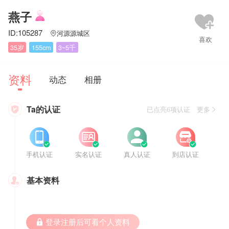
燕子
ID:105287
河源源城区

35岁
155cm
3~5千
资料
动态
相册
Ta的认证

已点亮6项认证 更多








手机认证
实名认证
真人认证
到店认证
基本资料

 登录注册后可看个人资料