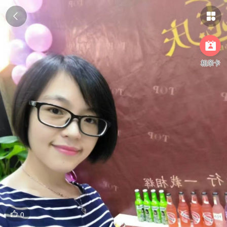



相亲卡
0
