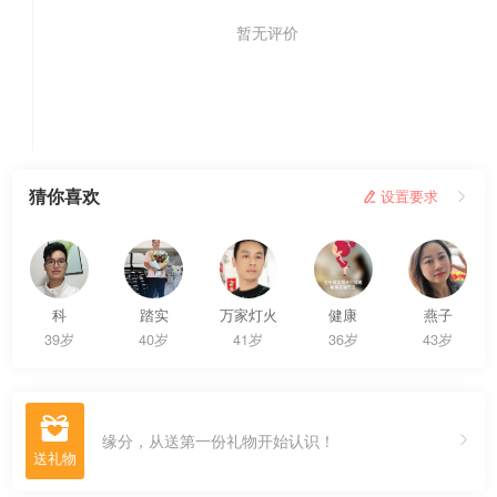
暂无评价
我要评价
猜你喜欢
 设置要求

科
踏实
万家灯火
健康
燕子
39岁
40岁
41岁
36岁
43岁

缘分，从送第一份礼物开始认识！