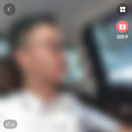



相亲卡
0
