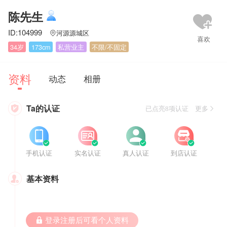
陈先生
ID:104999
河源源城区

34岁
173cm
私营业主
不限/不固定
资料
动态
相册
Ta的认证

已点亮8项认证 更多








手机认证
实名认证
真人认证
到店认证
基本资料

 登录注册后可看个人资料