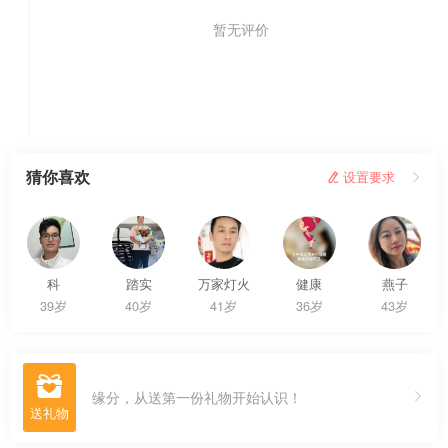
暂无评价
我要评价
猜你喜欢
 设置要求

科
踏实
万家灯火
健康
燕子
39岁
40岁
41岁
36岁
43岁

缘分，从送第一份礼物开始认识！