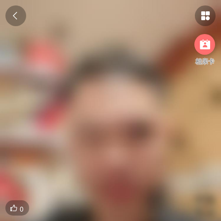



相亲卡
0
