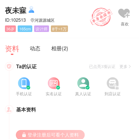
夜未寐
ID:102513
河源源城区

36岁
165cm
设计师
8千~1万
资料
动态
相册(2)
Ta的认证

已点亮3项认证 更多








手机认证
实名认证
真人认证
到店认证
基本资料

 登录注册后可看个人资料