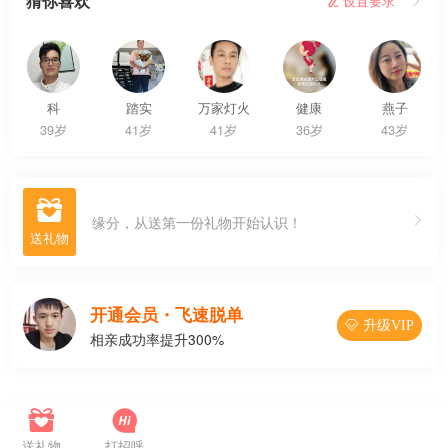
猜你喜欢
 设置要求

科
踏实
万家灯火
健康
燕子
39岁
41岁
41岁
36岁
43岁

缘分，从送第一份礼物开始认识！
开通会员・飞速脱单
 升级VIP
相亲成功率提升300%




联系Ta
送礼物
打招呼