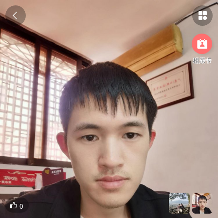



相亲卡
0
