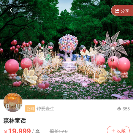

分享

钟爱壹生
655
公司

森林童话
19,999
套
原价:￥0
￥

收藏