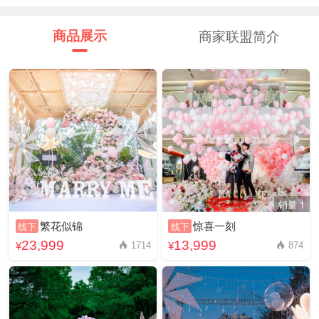
商品展示
商家联盟简介
销量 1
繁花似锦
惊喜一刻
线下
线下
23,999
13,999
1714
874

