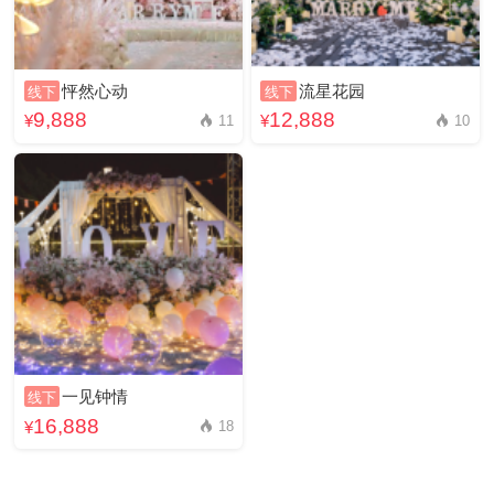
怦然心动
流星花园
线下
线下
9,888
12,888
11
10


一见钟情
线下
16,888
18
