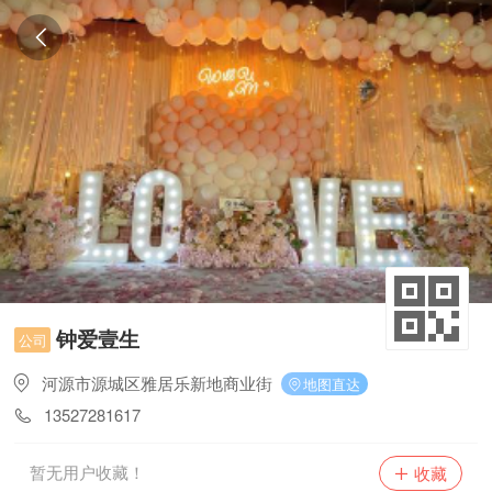


钟爱壹生
公司
河源市源城区雅居乐新地商业街

地图直达

13527281617

暂无用户收藏！

收藏