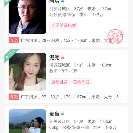
阿晨
河源源城区 37岁 未婚 177cm
公务员/事业编 本科 1~2万
期望随缘结婚
广东河源，28～34岁，152～170cm，未婚，大专，【3~5千】【5~8千】，未育，其他要求：人品好，不强势不佛系，能正常交流，在市区或者周边工作，在编为佳。
寻觅
泥兜
河源源城区 34岁 未婚 160cm
教师 8千~1万
运动健身
美食烹饪
广东河源，27～33岁，170～187cm，未婚，大专，8千~1万，房子无要求，小车无要求，未育，其他要求：希望是体制内，教师，公务员，事业编，国企，供电，电信，移动，银行，医生等有稳定工作的，希望注重身材管理，不大肚子不秃头不赌博不家暴不抽烟不花心，品行端正，真心找对象成家，若平时喜欢运动就更好了
寻觅
麦当
韶关浈江区 34岁 未婚 178cm
65kg 公务员/事业编 本科 1~2万