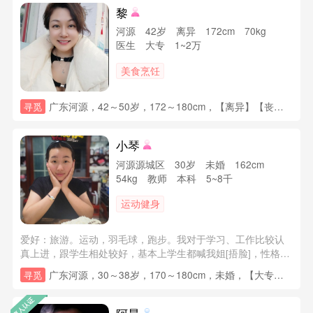
黎
河源 42岁 离异 172cm 70kg
医生 大专 1~2万
美食烹饪
广东河源，42～50岁，172～180cm，【离异】【丧偶】，大专，1~2万，已购房(有贷款)，已购车(经济型)，情况
寻觅
小琴
河源源城区 30岁 未婚 162cm
54kg 教师 本科 5~8千
运动健身
爱好：旅游。运动，羽毛球，跑步。我对于学习、工作比较认
真上进，跟学生相处较好，基本上学生都喊我姐[捂脸]，性格温
和友善。个人比较喜欢旅游，想着一年（寒暑假时）去一个地
广东河源，30～38岁，170～180cm，未婚，【大专】【本科】，【8千~1万】【1~2万】，已购房(有贷款)，已购车(经济型)，未育，其他要求：希望对方在河源（不太喜欢异地），希望他是个有责任有担当的，宽容待人，让我觉得俩个人大于一个人的人
寻觅
方，看看不同美景。