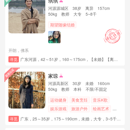
琪琪
河源源城区 38岁 离异 157cm
50kg 教师 大专 5~8千
期望随缘结婚
开朗，佛系
广东河源，42～51岁，160～175cm，【未婚】【离异】【丧偶】【其他】，【高中】【大专】，【8千~1万】【1~2万】，已购房(无贷款)，已购车(中档型)，情况，其他要求：会做饭，不喝酒不赌博，没有冷暴力，或者暴力行为
寻觅
家琼
河源高新区 30岁 未婚 160cm
50kg 教师 本科 不限/不固定
运动健身
美食烹饪
音乐K歌
娱乐游戏
旅游户外
绘画艺术
舞蹈瑜伽
摄影视频
广东，25～35岁，175～190cm，未婚，大专，3~5千，有能力购房，需要时购置，未育，其他要求：民主平等最重要懂得聆懂得合作具有付出支持负责任承诺欣赏等品质热爱生活热爱工作热爱健身对生活充满希望
寻觅