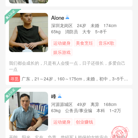
Alone
深圳龙岗区 24岁 未婚 174cm
65kg 消防员 大专 5~8千
运动健身
美食烹饪
音乐K歌
娱乐游戏
我们都会成长的，只是有人会慢一点，日子还很长，多爱自己
一点
广东，21～24岁，160～175cm，未婚，初中，3~5千，房子无要求，小车无要求，未育
寻觅
峰
河源源城区 49岁 离异 168cm
63kg 公务员/事业编 本科 1~2万
运动健身
创业赚钱
开朗，阳光，实在，负责，曾经军人能保护女性安全，工作稳