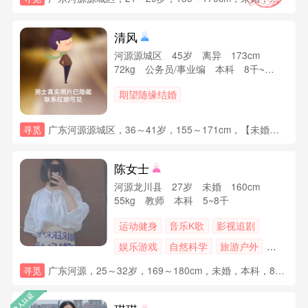
清风
河源源城区 45岁 离异 173cm
72kg 公务员/事业编 本科 8千~1
万
期望随缘结婚
广东河源源城区，36～41岁，155～171cm，【未婚】【离异】【丧偶】【其他】，【高中】【大专】【本科】【学历】，【8千~1万】【/不固定】【有稳定收入】，房子无要求，小车无要求，情况
寻觅
陈女士
河源龙川县 27岁 未婚 160cm
55kg 教师 本科 5~8千
运动健身
音乐K歌
影视追剧
娱乐游戏
自然科学
旅游户外
阅读写作
养花种菜
广东河源，25～32岁，169～180cm，未婚，本科，8千~1万，已购房(无贷款)，小车无要求，未育，其他要求：性格好，体制内，父母有退休金的
寻觅