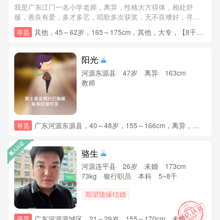
我是广东江门一名小学老师，离异，性格大方得体，相处舒
服，善良有爱，多才多艺，唱歌多次获奖，无不良嗜好，寻求
一份真爱，找一个归宿的灵魂，找一个可以依靠的肩膀，要求
其他，45～62岁，165～175cm，其他，大专，【8千~1万】【退休金8千-1万】，已购房(有贷款)，已购车(经济型)，情况，其他要求：勤劳善良有担当脾气好情绪稳定，有能力
寻觅
对方善良顾家有担当有能力有良心，让自己的后半生无忧无
憾。本省为佳，接受异地，可以周末和假期回去，待6年后退休
就择一城一起安享晚年，如果你觉得我合适，请加V：一三七二
阳光
六一七五三四零，非合适勿扰，谢谢。
河源东源县 47岁 离异 163cm
教师
广东河源东源县，40～48岁，155～166cm，离异，初中，3~5千，房子无要求，暂时无车，带个女儿，其他要求：能喜欢乡镇农村的生活
寻觅
骆生
河源连平县 26岁 未婚 173cm
73kg 银行职员 本科 5~8千
期望随缘结婚
广东河源源城区，21～29岁，155～170cm，未婚，高中，房子无要求，小车无要求，未育
寻觅