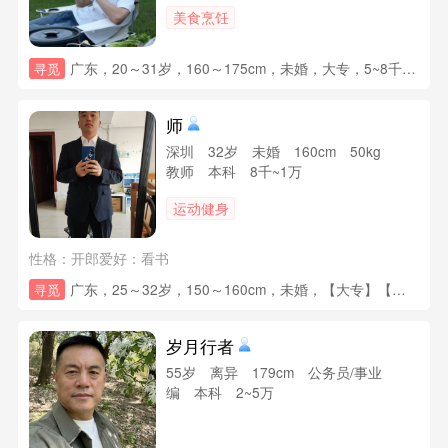
美食烹饪
广东，20～31岁，160～175cm，未婚，大专，5~8千，房子无要求，小车无要求，未育
寻觅
师
深圳 32岁 未婚 160cm 50kg
教师 本科 8千~1万
运动健身
性格：开郎爱好：看书
广东，25～32岁，150～160cm，未婚，【大专】【本科】，3~5千，未育，其他要求：编制最好，不是也可接受
寻觅
岁月行者
55岁 离异 179cm 公务员/事业
编 本科 2~5万